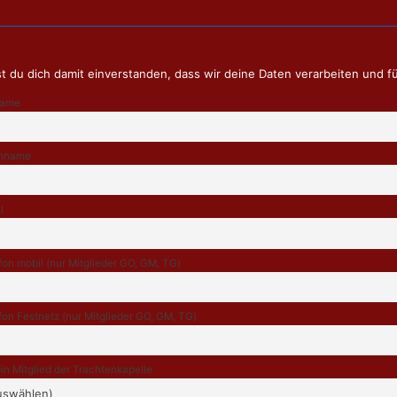
t du dich damit einverstanden, dass wir deine Daten verarbeiten und f
name
hname
l
fon mobil (nur Mitglieder GO, GM, TG)
fon Festnetz (nur Mitglieder GO, GM, TG)
bin Mitglied der Trachtenkapelle