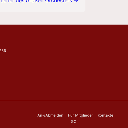
 Leiter des Großen Orchesters →
9286
Footer-
An-/Abmelden
Für Mitglieder
Kontakte
GO
Menü