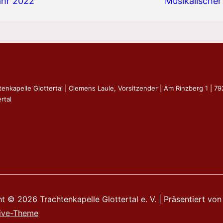
ahr 2022
Musikalischer
tenkapelle Glottertal | Clemens Laule, Vorsitzender | Am Rinzberg 1 | 7
rtal
ht © 2026
Trachtenkapelle Glottertal e. V.
| Präsentiert von
ive-Theme