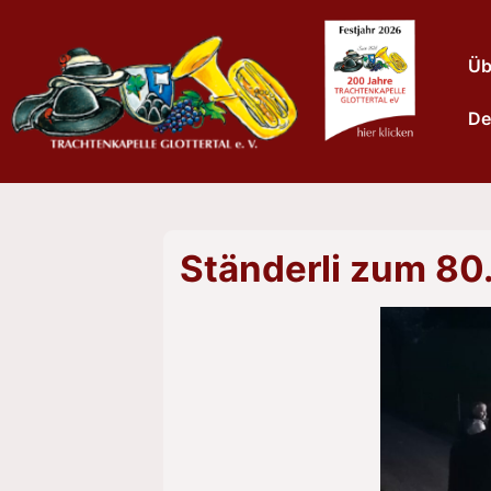
↓
Zum
Haup
Üb
Inhalt
De
Ständerli zum 80