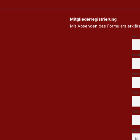
Mitgliederregistrierung
Mit Absenden des Formulars erklärs
Vor
Nac
Emai
Tele
Tele
Ich 