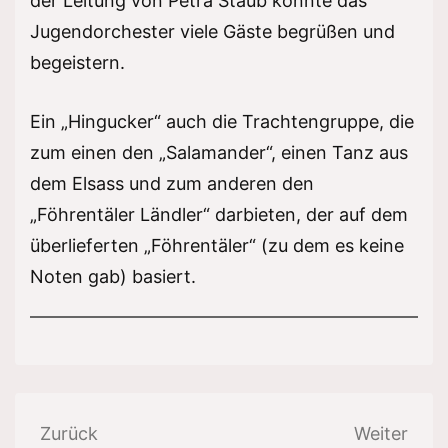
der Leitung von Petra Staub konnte das
Jugendorchester viele Gäste begrüßen und
begeistern.
Ein „Hingucker“ auch die Trachtengruppe, die
zum einen den „Salamander“, einen Tanz aus
dem Elsass und zum anderen den
„Föhrentäler Ländler“ darbieten, der auf dem
überlieferten „Föhrentäler“ (zu dem es keine
Noten gab) basiert.
Beitragsnavigation
Zurück
Weiter