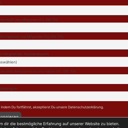
l
fon mobil (nur Mitglieder GO, GM, TG)
fon Festnetz (nur Mitglieder GO, GM, TG)
bin Mitglied der Trachtenkapelle
nschter Benutzername (nur Aktive GO, GM, TG)
pierung/en
Indem Du fortfährst, akzeptierst Du unsere Datenschutzerklärung.
 dir die bestmögliche Erfahrung auf unserer Website zu bieten.