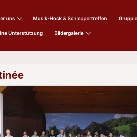
tnavigation
er uns
Musik-Hock & Schleppertreffen
Gruppi
ine Unterstützung
Bildergalerie
tinée