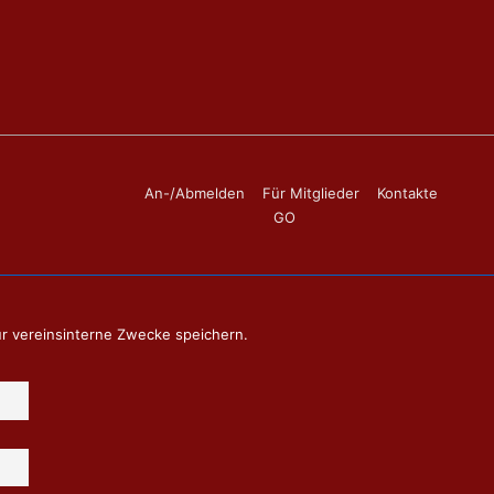
Footer-
An-/Abmelden
Für Mitglieder
Kontakte
GO
Menü
ür vereinsinterne Zwecke speichern.