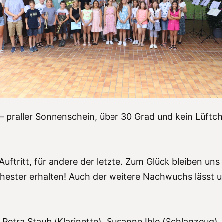
 praller Sonnenschein, über 30 Grad und kein Lüftc
uftritt, für andere der letzte. Zum Glück bleiben uns a
ster erhalten! Auch der weitere Nachwuchs lässt uns
Petra Staub (Klarinette), Susanne Ihle (Schlagzeug),