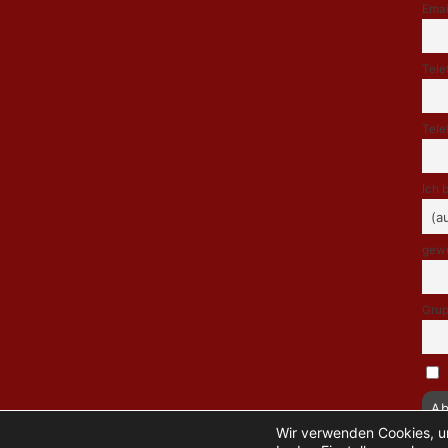
Emai
Tele
Tele
Ich 
gewü
Grup
Wir verwenden Cookies, um