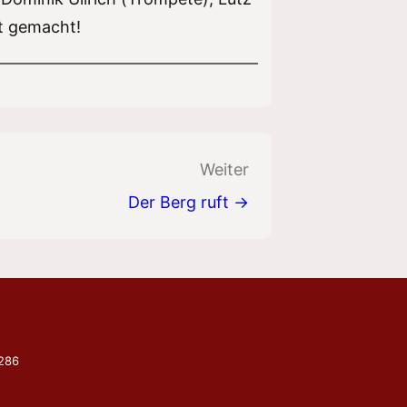
ut gemacht!
Weiter
Der Berg ruft →
9286