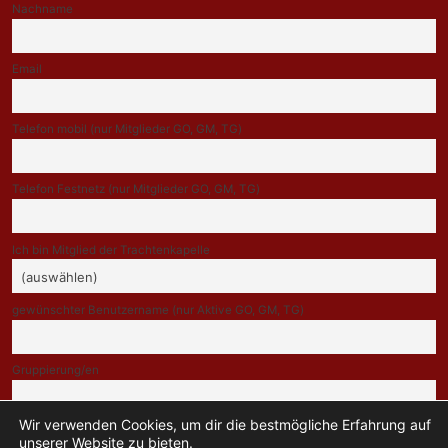
Nachname
Email
Telefon mobil (nur Mitglieder GO, GM, TG)
Telefon Festnetz (nur Mitglieder GO, GM, TG)
Ich bin Mitglied der Trachtenkapelle
gewünschter Benutzername (nur Aktive GO, GM, TG)
Gruppierung/en
Wir verwenden Cookies, um dir die bestmögliche Erfahrung auf
Indem Du fortfährst, akzeptierst Du unsere Datenschutzerklärung.
unserer Website zu bieten.