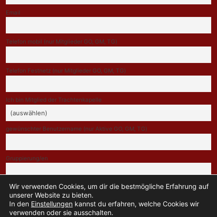
Email
Telefon mobil (nur Mitglieder GO, GM, TG)
Telefon Festnetz (nur Mitglieder GO, GM, TG)
Ich bin Mitglied der Trachtenkapelle
gewünschter Benutzername (nur Aktive GO, GM, TG)
Gruppierung/en
Wir verwenden Cookies, um dir die bestmögliche Erfahrung auf
Indem Du fortfährst, akzeptierst Du unsere Datenschutzerklärung.
unserer Website zu bieten.
In den
Einstellungen
kannst du erfahren, welche Cookies wir
verwenden oder sie ausschalten.