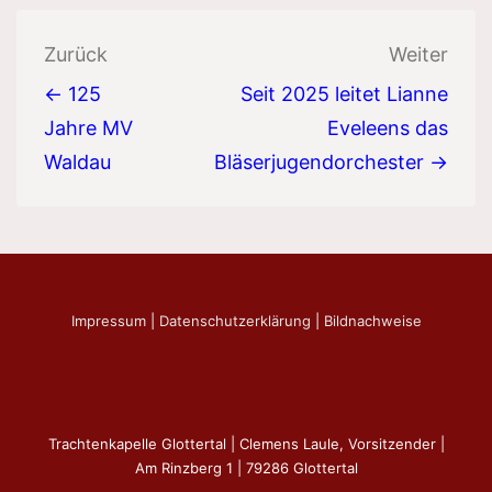
Beitragsnavigation
Zurück
Weiter
← 125
Seit 2025 leitet Lianne
Jahre MV
Eveleens das
Waldau
Bläserjugendorchester →
Impressum
|
Datenschutzerklärung
|
Bildnachweise
Trachtenkapelle Glottertal | Clemens Laule, Vorsitzender |
Am Rinzberg 1 | 79286 Glottertal