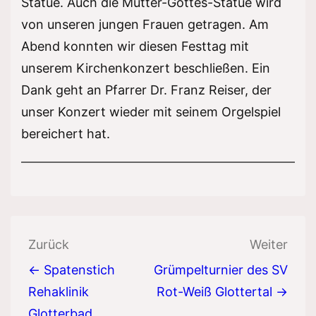
Statue. Auch die Mutter-Gottes-Statue wird
von unseren jungen Frauen getragen. Am
Abend konnten wir diesen Festtag mit
unserem Kirchenkonzert beschließen. Ein
Dank geht an Pfarrer Dr. Franz Reiser, der
unser Konzert wieder mit seinem Orgelspiel
bereichert hat.
Beitragsnavigation
Zurück
Weiter
← Spatenstich
Grümpelturnier des SV
Rehaklinik
Rot-Weiß Glottertal →
Glotterbad