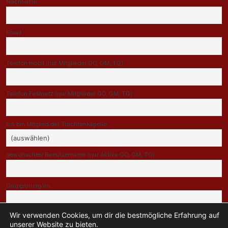
Nachname
Email
Telefon mobil (nur Mitglieder GO, GM, TG)
Telefon Festnetz (nur Mitglieder GO, GM, TG)
Ich bin Mitglied der Trachtenkapelle
gewünschter Benutzername (nur Aktive GO, GM, TG)
Gruppierung/en
Wir verwenden Cookies, um dir die bestmögliche Erfahrung auf
Indem Du fortfährst, akzeptierst Du unsere Datenschutzerklärung.
unserer Website zu bieten.