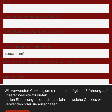
Email
Telefon mobil (nur Mitglieder GO, GM, TG)
Telefon Festnetz (nur Mitglieder GO, GM, TG)
Ich bin Mitglied der Trachtenkapelle
gewünschter Benutzername (nur Aktive GO, GM, TG)
Gruppierung/en
Wir verwenden Cookies, um dir die bestmögliche Erfahrung auf
Indem Du fortfährst, akzeptierst Du unsere Datenschutzerklärung.
unserer Website zu bieten.
In den
Einstellungen
kannst du erfahren, welche Cookies wir
verwenden oder sie ausschalten.