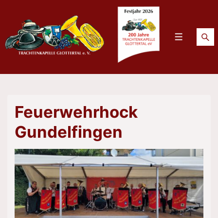
↓
Zum
Inhalt
Menü
Feuerwehrhock
Gundelfingen