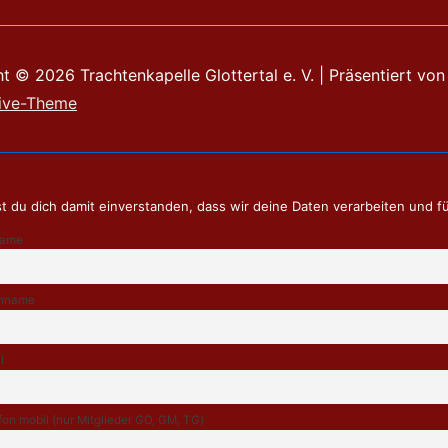
ht © 2026
Trachtenkapelle Glottertal e. V.
| Präsentiert von
ive-Theme
t du dich damit einverstanden, dass wir deine Daten verarbeiten und f
name
hname
l
fon mobil (nur Mitglieder GO, GM, TG)