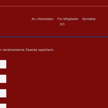
Footer-
An-/Abmelden
Für Mitglieder
Kontakte
GO
Menü
ür vereinsinterne Zwecke speichern.