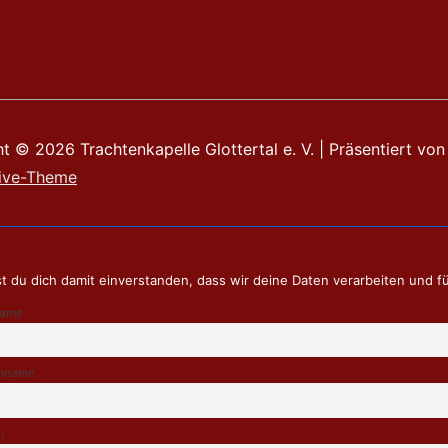
ht © 2026
Trachtenkapelle Glottertal e. V.
| Präsentiert von
ive-Theme
t du dich damit einverstanden, dass wir deine Daten verarbeiten und f
name
hname
l