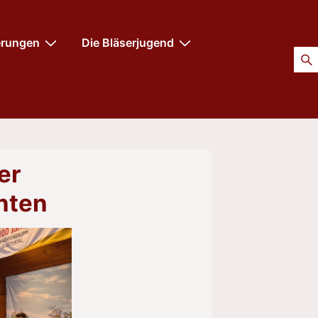
erungen
Die Bläserjugend
er
nten