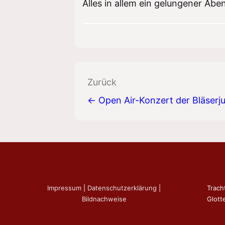
Alles in allem ein gelungener Abe
Beitragsnavigation
Zurück
← Open Air-Konzert der Bläserj
Impressum
|
Datenschutzerklärung
|
Trach
Bildnachweise
Glotte