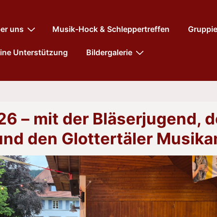
tnavigation
er uns
Musik-Hock & Schleppertreffen
Gruppi
ine Unterstützung
Bildergalerie
 – mit der Bläserjugend, d
nd den Glottertäler Musika