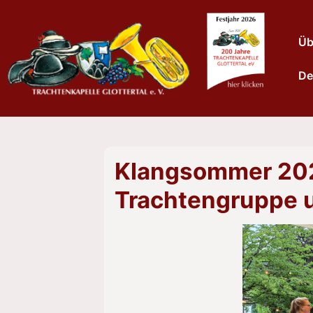
↓
Zum
Haup
Üb
Inhalt
De
Klangsommer 2026
Trachtengruppe u