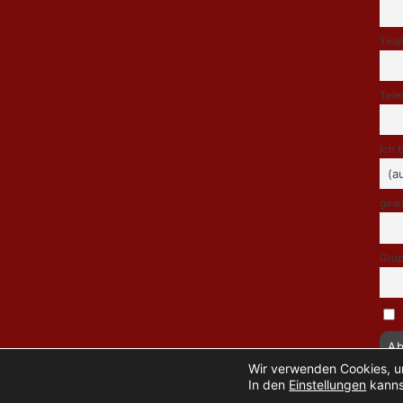
Tele
Tele
Ich 
gewü
Grup
Wir verwenden Cookies, um
In den
Einstellungen
kanns