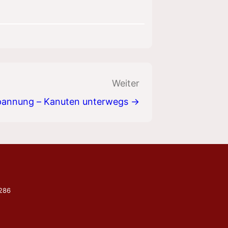
Weiter
Spannung – Kanuten unterwegs →
9286