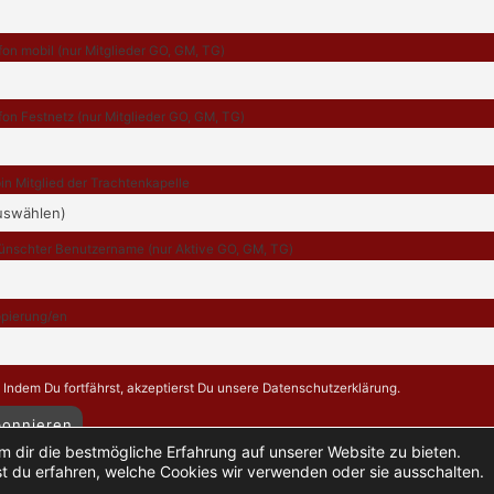
fon mobil (nur Mitglieder GO, GM, TG)
fon Festnetz (nur Mitglieder GO, GM, TG)
bin Mitglied der Trachtenkapelle
nschter Benutzername (nur Aktive GO, GM, TG)
pierung/en
Indem Du fortfährst, akzeptierst Du unsere Datenschutzerklärung.
 dir die bestmögliche Erfahrung auf unserer Website zu bieten.
t du erfahren, welche Cookies wir verwenden oder sie ausschalten.