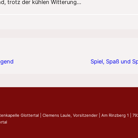
nd, trotz der kühlen Witterung…
ugend
Spiel, Spaß und 
tenkapelle Glottertal | Clemens Laule, Vorsitzender | Am Rinzberg 1 | 7
rtal