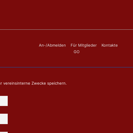
Footer-
An-/Abmelden
Für Mitglieder
Kontakte
GO
Menü
ür vereinsinterne Zwecke speichern.