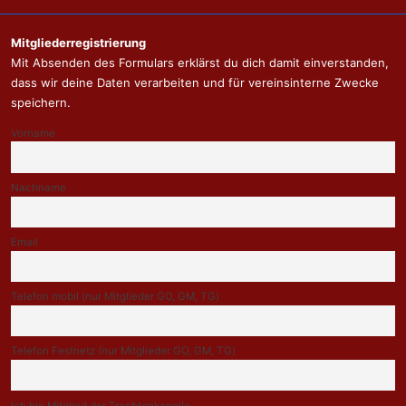
Menü
Mitgliederregistrierung
Mit Absenden des Formulars erklärst du dich damit einverstanden,
dass wir deine Daten verarbeiten und für vereinsinterne Zwecke
speichern.
Vorname
Nachname
Email
Telefon mobil (nur Mitglieder GO, GM, TG)
Telefon Festnetz (nur Mitglieder GO, GM, TG)
Ich bin Mitglied der Trachtenkapelle