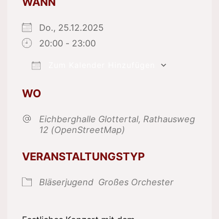
WANN
Do., 25.12.2025
20:00 - 23:00
Zum Kalender Hinzufügen
ICS herunterladen
Google K
WO
Eichberghalle Glottertal, Rathausweg
12 (OpenStreetMap)
VERANSTALTUNGSTYP
Bläserjugend
Großes Orchester