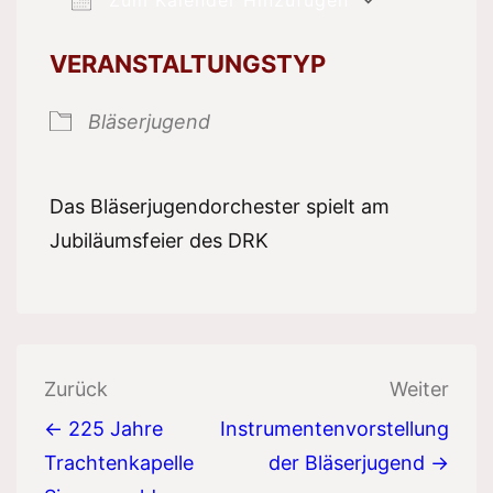
ICS herunterladen
Google 
VERANSTALTUNGSTYP
Bläserjugend
Das Bläserjugendorchester spielt am
Jubiläumsfeier des DRK
Beitragsnavigation
Zurück
Weiter
← 225 Jahre
Instrumentenvorstellung
Trachtenkapelle
der Bläserjugend →