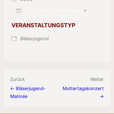
Zum Kalender Hinzufügen
ICS herunterladen
Google 
VERANSTALTUNGSTYP
Bläserjugend
Beitragsnavigation
Zurück
Weiter
← Bläserjugend-
Muttertagskonzert
Matinée
→