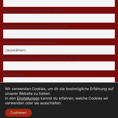
Telefon mobil (nur Mitglieder GO, GM, TG)
Telefon Festnetz (nur Mitglieder GO, GM, TG)
Ich bin Mitglied der Trachtenkapelle
gewünschter Benutzername (nur Aktive GO, GM, TG)
Gruppierung/en
Wir verwenden Cookies, um dir die bestmögliche Erfahrung auf
Indem Du fortfährst, akzeptierst Du unsere Datenschutzerklärung.
unserer Website zu bieten.
In den
Einstellungen
kannst du erfahren, welche Cookies wir
verwenden oder sie ausschalten.
Zustimmen