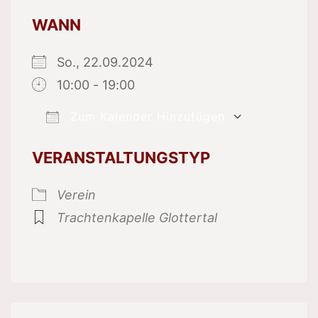
WANN
So., 22.09.2024
10:00 - 19:00
Zum Kalender Hinzufügen
ICS herunterladen
Google 
VERANSTALTUNGSTYP
Verein
Trachtenkapelle Glottertal