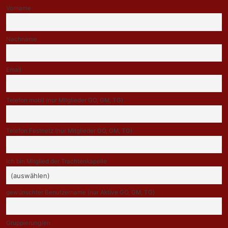
Vorname
Nachname
Email
Telefon mobil (nur Mitglieder GO, GM, TG)
Telefon Festnetz (nur Mitglieder GO, GM, TG)
Ich bin Mitglied der Trachtenkapelle
gewünschter Benutzername (nur Aktive GO, GM, TG)
Gruppierung/en