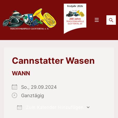
↓
Zum
Inhalt
Menü
Cannstatter Wasen
WANN
So., 29.09.2024
Ganztägig
Zum Kalender Hinzufügen
ICS herunterladen
Google 