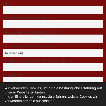
Email
Telefon mobil (nur Mitglieder GO, GM, TG)
Telefon Festnetz (nur Mitglieder GO, GM, TG)
Ich bin Mitglied der Trachtenkapelle
gewünschter Benutzername (nur Aktive GO, GM, TG)
Gruppierung/en
Wir verwenden Cookies, um dir die bestmögliche Erfahrung auf
Indem Du fortfährst, akzeptierst Du unsere Datenschutzerklärung.
unserer Website zu bieten.
In den
Einstellungen
kannst du erfahren, welche Cookies wir
verwenden oder sie ausschalten.