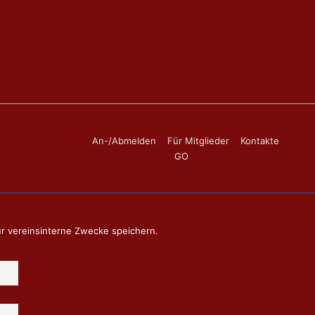
Footer-
An-/Abmelden
Für Mitglieder
Kontakte
GO
Menü
ür vereinsinterne Zwecke speichern.