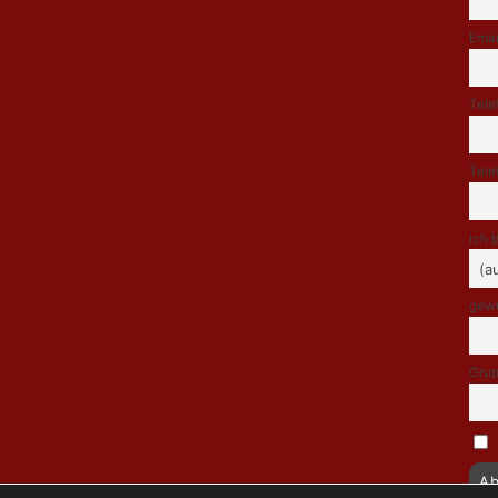
Emai
Tele
Tele
Ich 
gewü
Grup