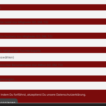
l
fon mobil (nur Mitglieder GO, GM, TG)
fon Festnetz (nur Mitglieder GO, GM, TG)
bin Mitglied der Trachtenkapelle
nschter Benutzername (nur Aktive GO, GM, TG)
pierung/en
Indem Du fortfährst, akzeptierst Du unsere Datenschutzerklärung.