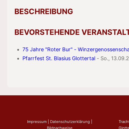
BESCHREIBUNG
BEVORSTEHENDE VERANSTAL
75 Jahre "Roter Bur" - Winzergenossenschaf
Pfarrfest St. Blasius Glottertal
- So., 13.09.
Impressum
|
Datenschutzerklärung
|
Trach
Bildnachweise
Glotte