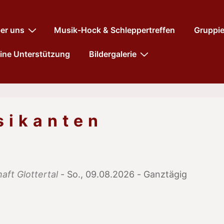
tnavigation
er uns
Musik-Hock & Schleppertreffen
Gruppi
ine Unterstützung
Bildergalerie
sikanten
aft Glottertal
- So., 09.08.2026 - Ganztägig