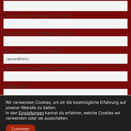
Telefon mobil (nur Mitglieder GO, GM, TG)
Telefon Festnetz (nur Mitglieder GO, GM, TG)
Ich bin Mitglied der Trachtenkapelle
gewünschter Benutzername (nur Aktive GO, GM, TG)
Gruppierung/en
Wir verwenden Cookies, um dir die bestmögliche Erfahrung auf
Indem Du fortfährst, akzeptierst Du unsere Datenschutzerklärung.
unserer Website zu bieten.
In den
Einstellungen
kannst du erfahren, welche Cookies wir
verwenden oder sie ausschalten.
Zustimmen