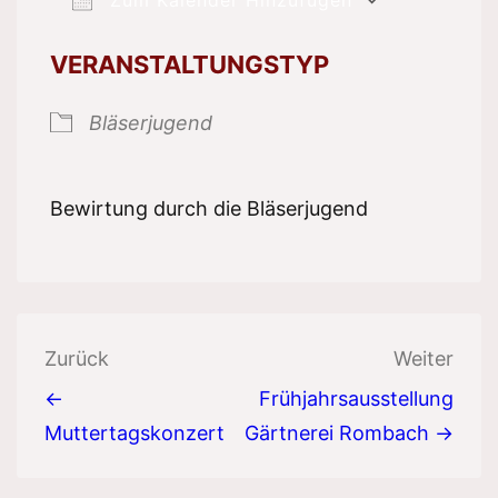
ICS herunterladen
Google 
VERANSTALTUNGSTYP
Bläserjugend
Bewirtung durch die Bläserjugend
Beitragsnavigation
Zurück
Weiter
←
Frühjahrsausstellung
Muttertagskonzert
Gärtnerei Rombach →