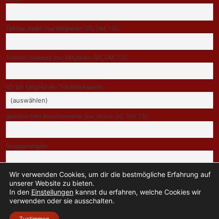
Telefon mobil (nur Mitglieder GO, GM, TG)
Telefon Festnetz (nur Mitglieder GO, GM, TG)
Ich bin Mitglied der Trachtenkapelle
gewünschter Benutzername (nur Aktive GO, GM, TG)
Gruppierung/en
Wir verwenden Cookies, um dir die bestmögliche Erfahrung auf
Indem Du fortfährst, akzeptierst Du unsere Datenschutzerklärung.
unserer Website zu bieten.
In den
Einstellungen
kannst du erfahren, welche Cookies wir
verwenden oder sie ausschalten.
Zustimmen