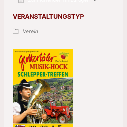
ICS herunterladen
Google 
VERANSTALTUNGSTYP
Verein