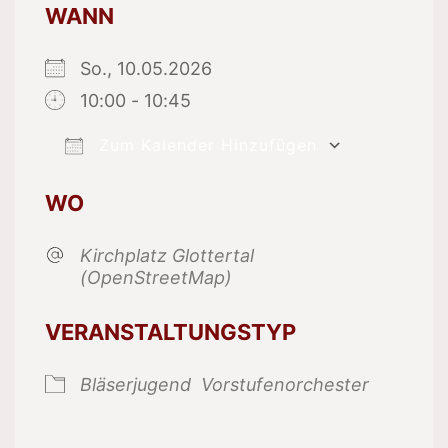
WANN
So., 10.05.2026
10:00 - 10:45
Zum Kalender Hinzufügen
ICS herunterladen
Google K
WO
Kirchplatz Glottertal
(OpenStreetMap)
VERANSTALTUNGSTYP
Bläserjugend
Vorstufenorchester