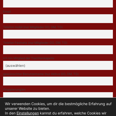
Email
Telefon mobil (nur Mitglieder GO, GM, TG)
Telefon Festnetz (nur Mitglieder GO, GM, TG)
Ich bin Mitglied der Trachtenkapelle
gewünschter Benutzername (nur Aktive GO, GM, TG)
Gruppierung/en
Wir verwenden Cookies, um dir die bestmögliche Erfahrung auf
Indem Du fortfährst, akzeptierst Du unsere Datenschutzerklärung.
unserer Website zu bieten.
In den
Einstellungen
kannst du erfahren, welche Cookies wir