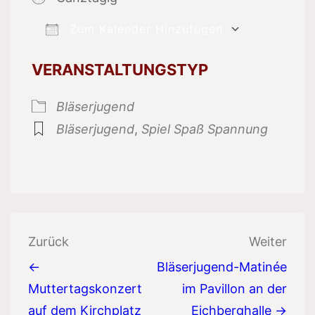
Zum Kalender Hinzufügen
ICS herunterladen
Google 
VERANSTALTUNGSTYP
Bläserjugend
Bläserjugend
,
Spiel Spaß Spannung
Beitragsnavigation
Zurück
Weiter
←
Bläserjugend-Matinée
Muttertagskonzert
im Pavillon an der
auf dem Kirchplatz
Eichberghalle →