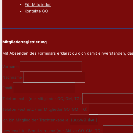
Menü
Für Mitglieder
Kontakte GO
Mitgliederregistrierung
Mit Absenden des Formulars erklärst du dich damit einverstanden, da
Vorname
Nachname
Email
Telefon mobil (nur Mitglieder GO, GM, TG)
Telefon Festnetz (nur Mitglieder GO, GM, TG)
Ich bin Mitglied der Trachtenkapelle
gewünschter Benutzername (nur Aktive GO, GM, TG)