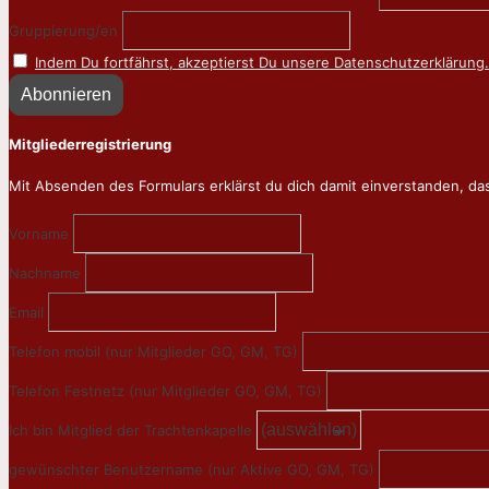
Gruppierung/en
Indem Du fortfährst, akzeptierst Du unsere Datenschutzerklärung.
Mitgliederregistrierung
Mit Absenden des Formulars erklärst du dich damit einverstanden, da
Vorname
Nachname
Email
Telefon mobil (nur Mitglieder GO, GM, TG)
Telefon Festnetz (nur Mitglieder GO, GM, TG)
Ich bin Mitglied der Trachtenkapelle
gewünschter Benutzername (nur Aktive GO, GM, TG)