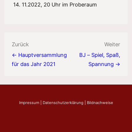
14. 11.2022, 20 Uhr im Proberaum
Beitragsnavigation
Zurück
Weiter
← Hauptversammlung
BJ – Spiel, Spaß,
für das Jahr 2021
Spannung →
Impressum
|
Datenschutzerklärung
|
Bildnachweise