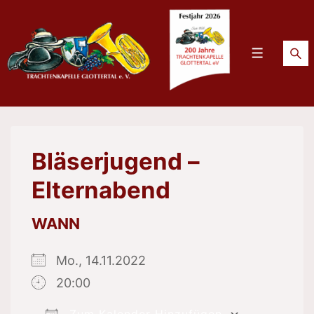
↓
Zum
Inhalt
Menü
Bläserjugend –
Elternabend
WANN
Mo., 14.11.2022
20:00
Zum Kalender Hinzufügen