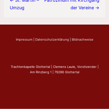
← St. Martin –
Patrozinium mit Kirchgang
Umzug
der Vereine →
Impressum
|
Datenschutzerklärung
|
Bildnachweise
Trachtenkapelle Glottertal | Clemens Laule, Vorsitzender |
Am Rinzberg 1 | 79286 Glottertal