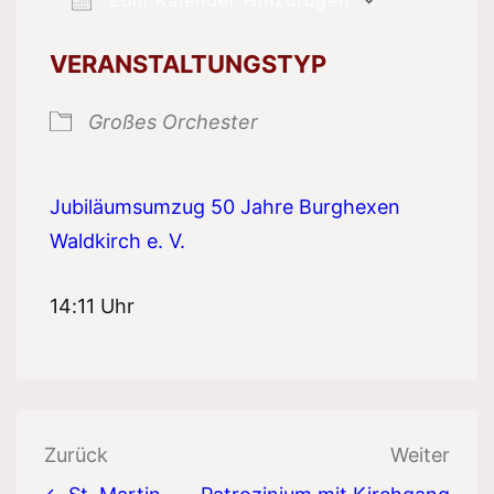
ICS herunterladen
Google 
VERANSTALTUNGSTYP
Großes Orchester
Jubiläumsumzug 50 Jahre Burghexen
Waldkirch e. V.
14:11 Uhr
Beitragsnavigation
Zurück
Weiter