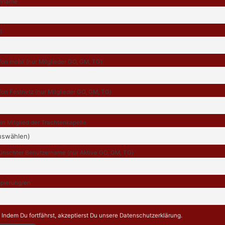
hname
l
fon mobil (nur Mitglieder GO, GM, TG)
fon Festnetz (nur Mitglieder GO, GM, TG)
bin Mitglied der Trachtenkapelle
nschter Benutzername (nur Aktive GO, GM, TG)
pierung/en
Indem Du fortfährst, akzeptierst Du unsere Datenschutzerklärung.