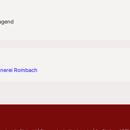
Google Kalender
iCalen
jugend
rtnerei Rombach