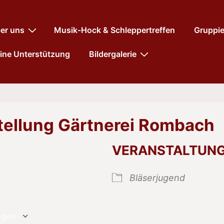
tnavigation
er uns
Musik-Hock & Schleppertreffen
Gruppi
ine Unterstützung
Bildergalerie
tellung Gärtnerei Rombach
VERANSTALTUN
Bläserjugend
ügen