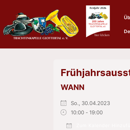
↓
Zum
Haup
Üb
Inhalt
De
Frühjahrsauss
WANN
So., 30.04.2023
10:00 - 19:00
Zum Kalender Hinzuf