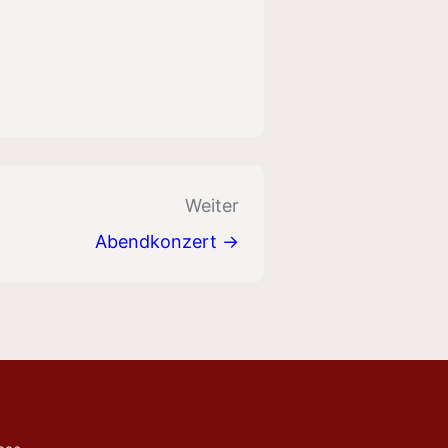
dar
Office 365
Weiter
Abendkonzert →