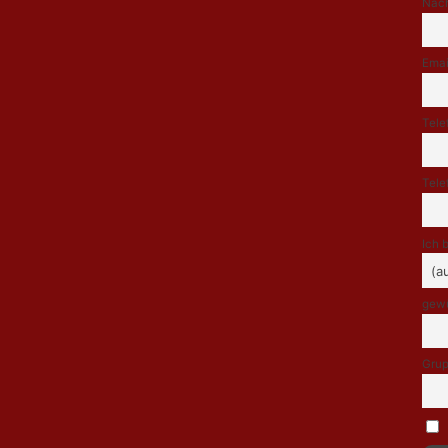
Nac
Emai
Tele
Tele
Ich 
gewü
Grup