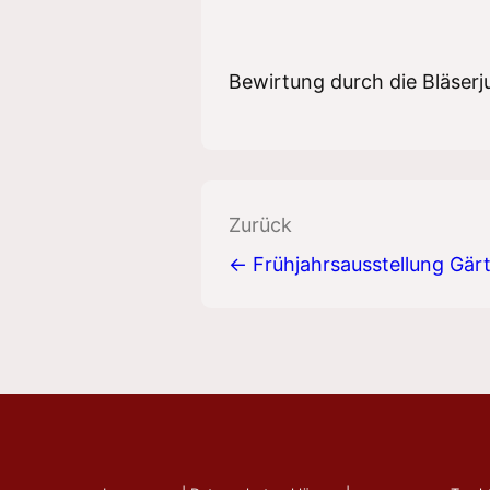
ICS herunterladen
Bewirtung durch die Bläser
Beitragsnavigation
Zurück
← Frühjahrsausstellung Gä