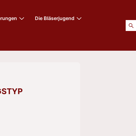
erungen
Die Bläserjugend
GSTYP