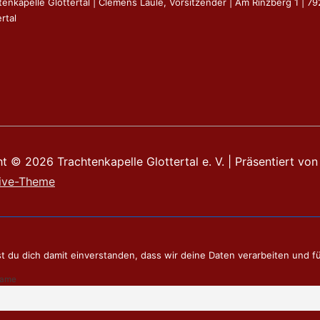
tenkapelle Glottertal | Clemens Laule, Vorsitzender | Am Rinzberg 1 | 7
rtal
ht © 2026
Trachtenkapelle Glottertal e. V.
| Präsentiert von
ive-Theme
t du dich damit einverstanden, dass wir deine Daten verarbeiten und f
name