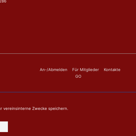
9286
Footer-
An-/Abmelden
Für Mitglieder
Kontakte
GO
Menü
ür vereinsinterne Zwecke speichern.