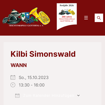
↓
Zum
Inhalt
Menü
Kilbi Simonswald
WANN
So., 15.10.2023
13:30 - 16:00
Zum Kalender Hinzufügen
ICS herunterladen
Google 