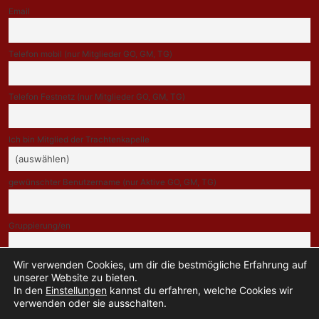
Email
Telefon mobil (nur Mitglieder GO, GM, TG)
Telefon Festnetz (nur Mitglieder GO, GM, TG)
Ich bin Mitglied der Trachtenkapelle
gewünschter Benutzername (nur Aktive GO, GM, TG)
Gruppierung/en
Wir verwenden Cookies, um dir die bestmögliche Erfahrung auf
Indem Du fortfährst, akzeptierst Du unsere Datenschutzerklärung.
unserer Website zu bieten.
In den
Einstellungen
kannst du erfahren, welche Cookies wir
verwenden oder sie ausschalten.