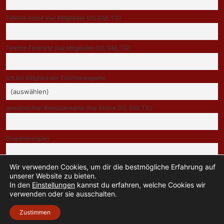
Telefon mobil (nur Mitglieder GO, GM, TG)
Telefon Festnetz (nur Mitglieder GO, GM, TG)
Ich bin Mitglied der Trachtenkapelle
gewünschter Benutzername (nur Aktive GO, GM, TG)
Gruppierung/en
Wir verwenden Cookies, um dir die bestmögliche Erfahrung auf
Indem Du fortfährst, akzeptierst Du unsere Datenschutzerklärung.
unserer Website zu bieten.
In den
Einstellungen
kannst du erfahren, welche Cookies wir
verwenden oder sie ausschalten.
Zustimmen