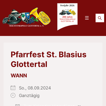
↓
Zum
Inhalt
Menü
Pfarrfest St. Blasius
Glottertal
WANN
So., 08.09.2024
Ganztägig
Zum Kalender Hinzufügen