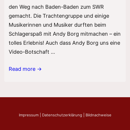
den Weg nach Baden-Baden zum SWR
gemacht. Die Trachtengruppe und einige
Musikerinnen und Musiker durften beim
Schlagerspaß mit Andy Borg mitmachen – ein
tolles Erlebnis! Auch dass Andy Borg uns eine
Video-Botschaft …
Schlagerspaß
Read more →
mit
Andy
Borg
Impressum
|
Datenschutzerklärung
|
Bildnachweise