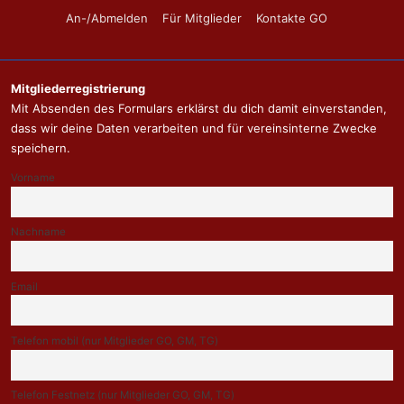
Footer-
An-/Abmelden
Für Mitglieder
Kontakte GO
Menü
Mitgliederregistrierung
Mit Absenden des Formulars erklärst du dich damit einverstanden,
dass wir deine Daten verarbeiten und für vereinsinterne Zwecke
speichern.
Vorname
Nachname
Email
Telefon mobil (nur Mitglieder GO, GM, TG)
Telefon Festnetz (nur Mitglieder GO, GM, TG)