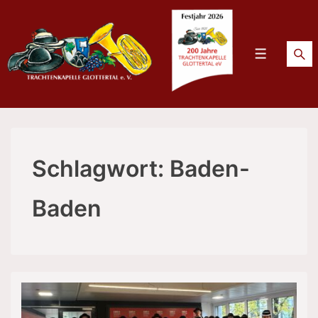
↓
Zum
Inhalt
Menü
Schlagwort:
Baden-
Baden