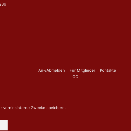
9286
Footer-
An-/Abmelden
Für Mitglieder
Kontakte
GO
Menü
ür vereinsinterne Zwecke speichern.