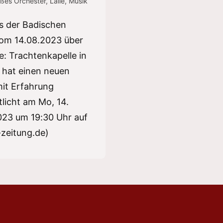
ßes Orchester
,
Laile
,
Musik
us der Badischen
vom 14.08.2023 über
le: Trachtenkapelle in
l hat einen neuen
mit Erfahrung
tlicht am Mo, 14.
023 um 19:30 Uhr auf
zeitung.de)