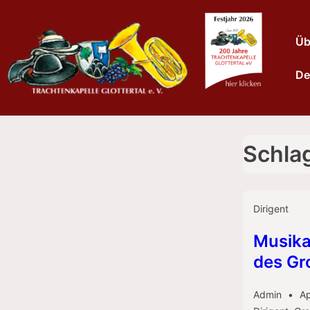
↓
Zum
Haup
Üb
Inhalt
De
Schla
Dirigent
Musika
des Gr
Admin
Ap