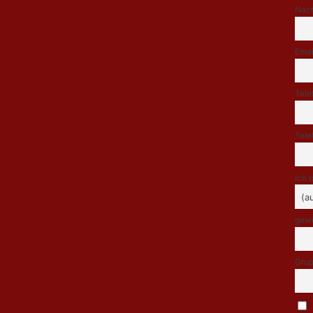
Nac
Emai
Tele
Tele
Ich 
gewü
Grup