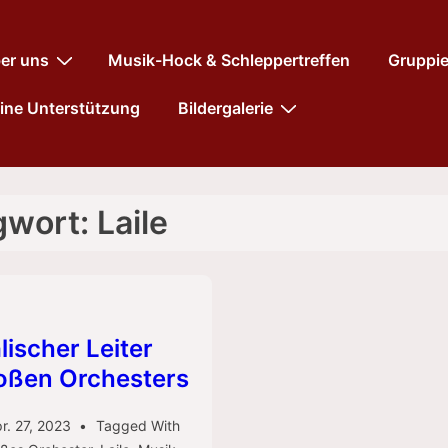
tnavigation
er uns
Musik-Hock & Schleppertreffen
Gruppi
ine Unterstützung
Bildergalerie
gwort:
Laile
lischer Leiter
oßen Orchesters
r. 27, 2023
Tagged With