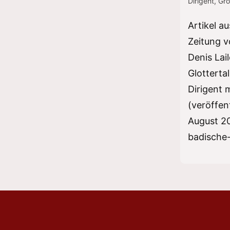
Dirigent
,
Gro
Artikel a
Zeitung 
Denis Lai
Glotterta
Dirigent 
(veröffen
August 2
badische-