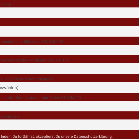
hname
l
fon mobil (nur Mitglieder GO, GM, TG)
fon Festnetz (nur Mitglieder GO, GM, TG)
bin Mitglied der Trachtenkapelle
nschter Benutzername (nur Aktive GO, GM, TG)
pierung/en
Indem Du fortfährst, akzeptierst Du unsere Datenschutzerklärung.