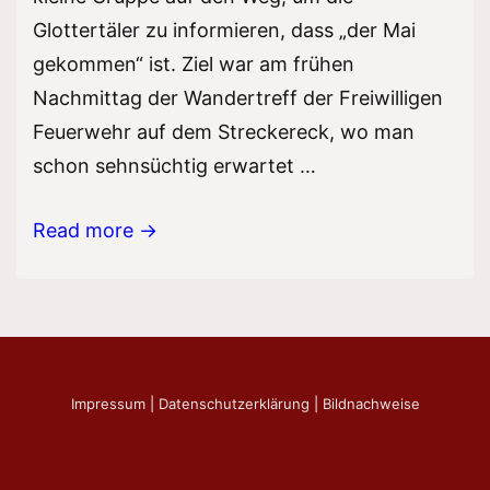
Glottertäler zu informieren, dass „der Mai
gekommen“ ist. Ziel war am frühen
Nachmittag der Wandertreff der Freiwilligen
Feuerwehr auf dem Streckereck, wo man
schon sehnsüchtig erwartet …
Mai
Read more →
anspielen
Impressum
|
Datenschutzerklärung
|
Bildnachweise