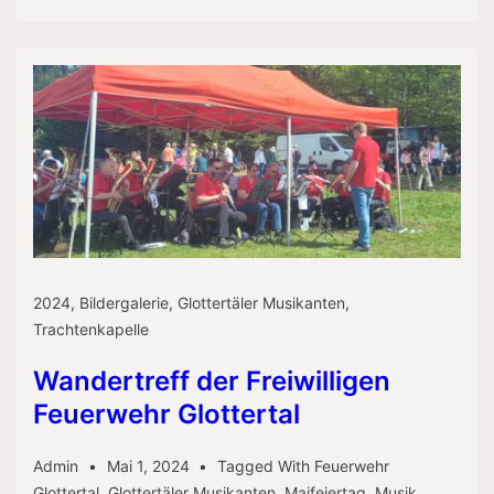
2024
,
Bildergalerie
,
Glottertäler Musikanten
,
Trachtenkapelle
Wandertreff der Freiwilligen
Feuerwehr Glottertal
Admin
Mai 1, 2024
Tagged With
Feuerwehr
Glottertal
,
Glottertäler Musikanten
,
Maifeiertag
,
Musik
,