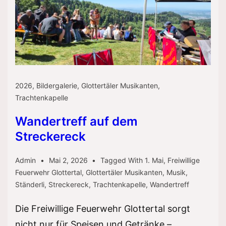
2026
,
Bildergalerie
,
Glottertäler Musikanten
,
Trachtenkapelle
Wandertreff auf dem
Streckereck
Admin
Mai 2, 2026
Tagged With
1. Mai
,
Freiwillige
Feuerwehr Glottertal
,
Glottertäler Musikanten
,
Musik
,
Ständerli
,
Streckereck
,
Trachtenkapelle
,
Wandertreff
Die Freiwillige Feuerwehr Glottertal sorgt
nicht nur für Speisen und Getränke –