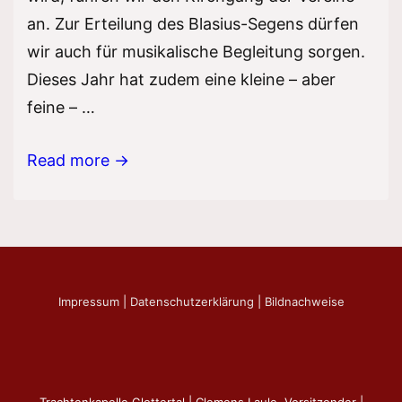
an. Zur Erteilung des Blasius-Segens dürfen
wir auch für musikalische Begleitung sorgen.
Dieses Jahr hat zudem eine kleine – aber
feine – …
Patrozinium
Read more →
–
Kirchgang
der
Vereine
Impressum
|
Datenschutzerklärung
|
Bildnachweise
Trachtenkapelle Glottertal | Clemens Laule, Vorsitzender |