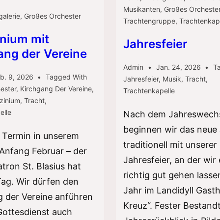
Musikanten
,
Großes Orcheste
galerie
,
Großes Orchester
Trachtengruppe
,
Trachtenkap
inium mit
Jahresfeier
ang der Vereine
Admin
Jan. 24, 2026
T
b. 9, 2026
Tagged With
Jahresfeier
,
Musik
,
Tracht
,
ester
,
Kirchgang Der Vereine
,
Trachtenkapelle
zinium
,
Tracht
,
elle
Nach dem Jahreswech
beginnen wir das neue
r Termin in unserem
traditionell mit unserer
Anfang Februar – der
Jahresfeier, an der wir
tron St. Blasius hat
richtig gut gehen lasse
Tag. Wir dürfen den
Jahr im Landidyll Gast
 der Vereine anführen
Kreuz“. Fester Bestandte
Gottesdienst auch