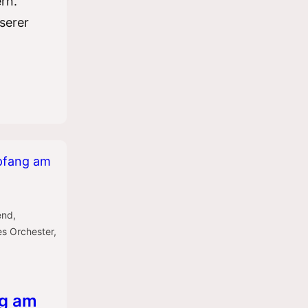
ern.
serer
end
,
s Orchester
,
g am