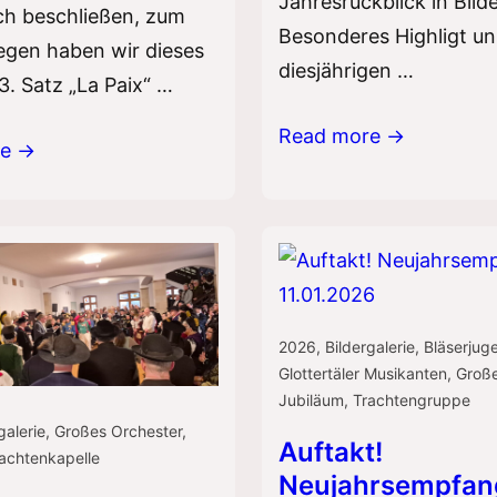
Jahresrückblick in Bild
ch beschließen, zum
Besonderes Highligt un
egen haben wir dieses
diesjährigen …
3. Satz „La Paix“ …
Jahresfeier
Read more →
um
re →
g
2026
,
Bildergalerie
,
Bläserjug
Glottertäler Musikanten
,
Große
Jubiläum
,
Trachtengruppe
galerie
,
Großes Orchester
,
Auftakt!
achtenkapelle
Neujahrsempfan