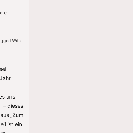
r
,
elle
agged With
sel
 Jahr
 es uns
n – dieses
haus „Zum
il ist ein