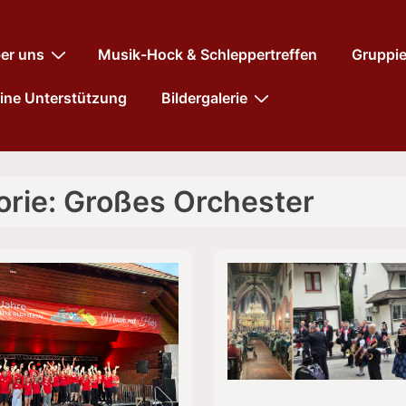
tnavigation
er uns
Musik-Hock & Schleppertreffen
Gruppi
ine Unterstützung
Bildergalerie
orie:
Großes Orchester