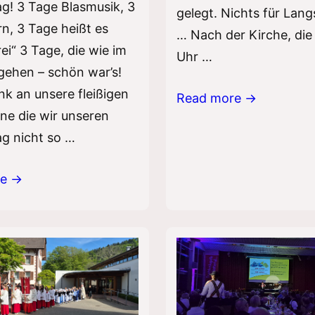
g! 3 Tage Blasmusik, 3
gelegt. Nichts für Lang
rn, 3 Tage heißt es
… Nach der Kirche, die
frei“ 3 Tage, die wie im
Uhr …
gehen – schön war’s!
nk an unsere fleißigen
Fronleichnam
Read more →
hne die wir unseren
2026
g nicht so …
enfest
re →