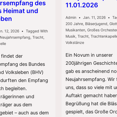
rsempfang des
11.01.2026
 Heimat und
eben
Admin
Jan. 11, 2026
Ta
200 Jahre
,
Bläserjugend
,
Glot
Musikanten
,
Großes Orcheste
n. 12, 2026
Tagged With
Musik
,
Tracht
,
Trachtenkapell
Neujahrsempfang
,
Tracht
,
Volkstänze
elle
Ein Novum in unserer
h findet der
200jährigen Geschicht
empfang des Bundes
gab es anscheinend no
nd Volksleben (BHV)
Neujahrsempfang. Wir 
r durften den Empfang
uns, dass so viele mit 
ch begleiten.
Auftakt gemacht haben
trägerinnen und
Begrüßung hat die Blä
träger aus dem
gespielt, das Große Or
gebiet – auch aus dem