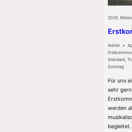
2026
,
Bilder
Erstk
Admin
Ap
Erstkommun
Ständerli
,
Tr
Sonntag
Für uns e
sehr gern
Erstkomm
werden a
musikalis
begleitet