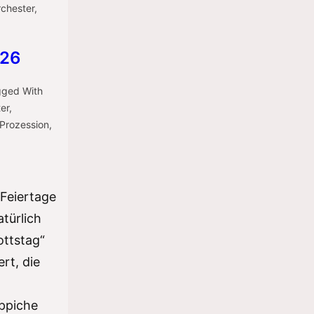
chester
,
026
gged With
er
,
Prozession
,
 Feiertage
atürlich
ottstag“
rt, die
ppiche