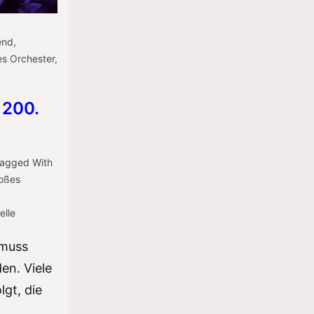
end
,
s Orchester
,
 200.
agged With
oßes
elle
 muss
en. Viele
lgt, die