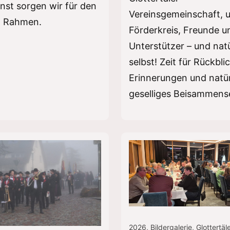
nst sorgen wir für den
Vereinsgemeinschaft, 
n Rahmen.
Förderkreis, Freunde u
Unterstützer – und natü
selbst! Zeit für Rückbli
Erinnerungen und natür
geselliges Beisammens
2026
,
Bildergalerie
,
Glottertäl