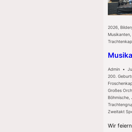
2026
,
Bilder
Musikanten
Trachtenkap
Musika
Admin
Ju
200. Geburt
Froschenkap
Großes Orch
Böhmische
,
Trachtengr
Zweitakt Spe
Wir feier