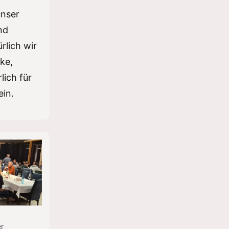
unser
nd
rlich wir
cke,
lich für
ein.
er