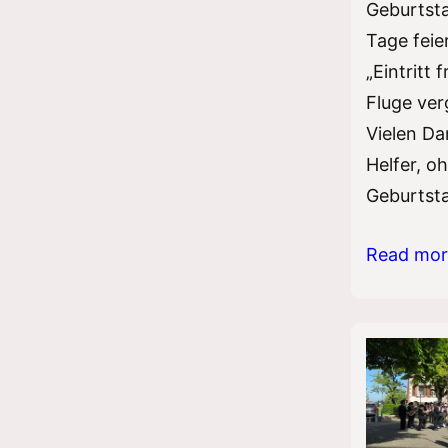
Geburtsta
Tage feie
„Eintritt 
Fluge ver
Vielen Da
Helfer, o
Geburtsta
Musikant
Read mo