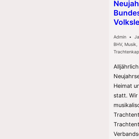
Neujah
Bundes
Volksl
Admin
Ja
BHV
,
Musik
,
Trachtenkap
Alljährlic
Neujahrs
Heimat u
statt. Wi
musikalis
Trachten
Trachten
Verbands