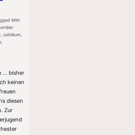
gged With
tertäler
r
,
Jubiläum
,
e
,
e … bisher
ch keinen
freuen
uns diesen
. Zur
serjugend
chester