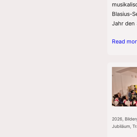
musikalis
Blasius-S
Jahr den 
Patrozini
Read mo
mit
Kirchgan
der
Vereine
2026
,
Bilder
Jubiläum
,
Tr