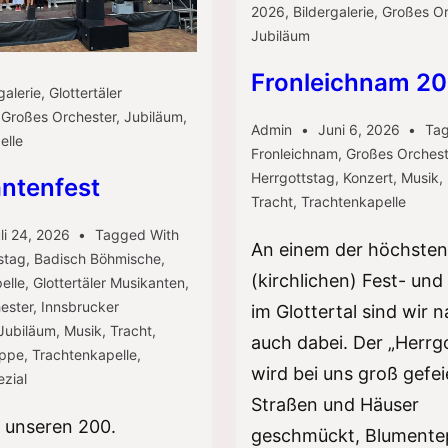
2026
,
Bildergalerie
,
Großes Or
Jubiläum
Fronleichnam 2
galerie
,
Glottertäler
,
Großes Orchester
,
Jubiläum
,
Admin
Juni 6, 2026
Ta
elle
Fronleichnam
,
Großes Orchest
Herrgottstag
,
Konzert
,
Musik
,
ntenfest
Tracht
,
Trachtenkapelle
li 24, 2026
Tagged With
An einem der höchsten
stag
,
Badisch Böhmische
,
(kirchlichen) Fest- und
elle
,
Glottertäler Musikanten
,
ester
,
Innsbrucker
im Glottertal sind wir n
Jubiläum
,
Musik
,
Tracht
,
auch dabei. Der „Herrg
uppe
,
Trachtenkapelle
,
wird bei uns groß gefeie
zial
Straßen und Häuser
n unseren 200.
geschmückt, Blumente