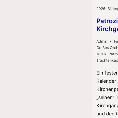
2026
,
Bilder
Patroz
Kirchg
Admin
Fe
Großes Orch
Musik
,
Patro
Trachtenkap
Ein feste
Kalender 
Kirchenpa
„seinen“ 
Kirchgang
und den 