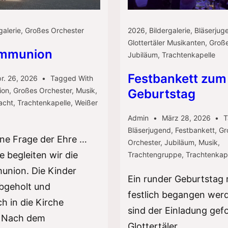
galerie
,
Großes Orchester
2026
,
Bildergalerie
,
Bläserjug
Glottertäler Musikanten
,
Große
ommunion
Jubiläum
,
Trachtenkapelle
Festbankett zum
r. 26, 2026
Tagged With
ion
,
Großes Orchester
,
Musik
,
Geburtstag
acht
,
Trachtenkapelle
,
Weißer
Admin
März 28, 2026
T
Bläserjugend
,
Festbankett
,
Gr
ine Frage der Ehre …
Orchester
,
Jubiläum
,
Musik
,
e begleiten wir die
Trachtengruppe
,
Trachtenkap
union. Die Kinder
Ein runder Geburtstag
bgeholt und
festlich begangen werd
ch in die Kirche
sind der Einladung gefo
. Nach dem
Glottertäler