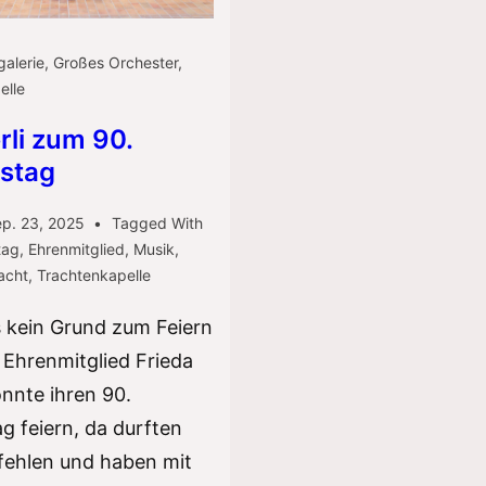
galerie
,
Großes Orchester
,
elle
rli zum 90.
stag
p. 23, 2025
Tagged With
tag
,
Ehrenmitglied
,
Musik
,
acht
,
Trachtenkapelle
 kein Grund zum Feiern
r Ehrenmitglied Frieda
nnte ihren 90.
g feiern, da durften
 fehlen und haben mit