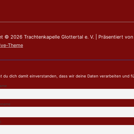
ht © 2026
Trachtenkapelle Glottertal e. V.
| Präsentiert von
ive-Theme
t du dich damit einverstanden, dass wir deine Daten verarbeiten und f
name
hname
l