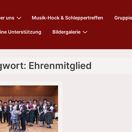
tnavigation
er uns
Musik-Hock & Schleppertreffen
Gruppi
ine Unterstützung
Bildergalerie
gwort:
Ehrenmitglied