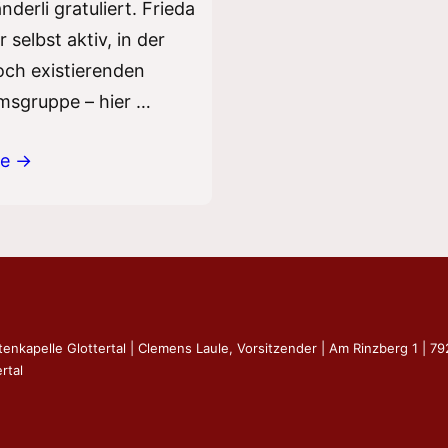
derli gratuliert. Frieda
 selbst aktiv, in der
ch existierenden
msgruppe – hier …
re →
ag
tenkapelle Glottertal | Clemens Laule, Vorsitzender | Am Rinzberg 1 | 7
rtal