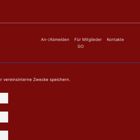
Footer-
An-/Abmelden
Für Mitglieder
Kontakte
GO
Menü
ür vereinsinterne Zwecke speichern.