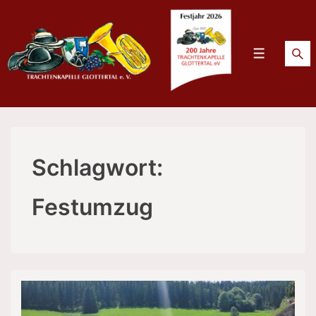
↓
Zum
Inhalt
Menü
Schlagwort:
Festumzug