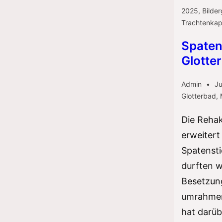
2025
,
Bilder
Trachtenkap
Spaten
Glotte
Admin
Ju
Glotterbad
,
Die Rehak
erweitert
Spatenst
durften w
Besetzun
umrahmen
hat darüb