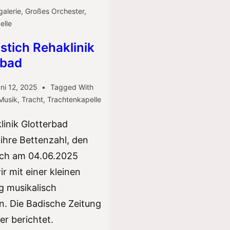
galerie
,
Großes Orchester
,
elle
stich Rehaklinik
rbad
ni 12, 2025
Tagged With
Musik
,
Tracht
,
Trachtenkapelle
linik Glotterbad
 ihre Bettenzahl, den
ich am 04.06.2025
ir mit einer kleinen
g musikalisch
. Die Badische Zeitung
er berichtet.