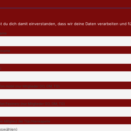
t du dich damit einverstanden, dass wir deine Daten verarbeiten und f
name
hname
l
fon mobil (nur Mitglieder GO, GM, TG)
fon Festnetz (nur Mitglieder GO, GM, TG)
bin Mitglied der Trachtenkapelle