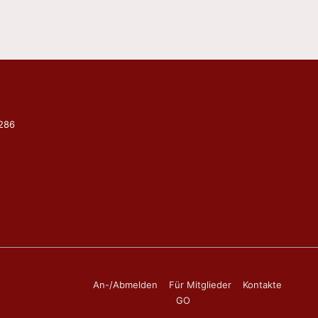
9286
Footer-
An-/Abmelden
Für Mitglieder
Kontakte
GO
Menü