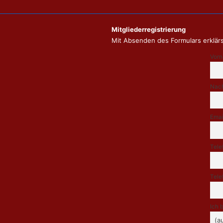
Mitgliederregistrierung
Mit Absenden des Formulars erklärs
Vor
Nac
Emai
Tele
Tele
Ich 