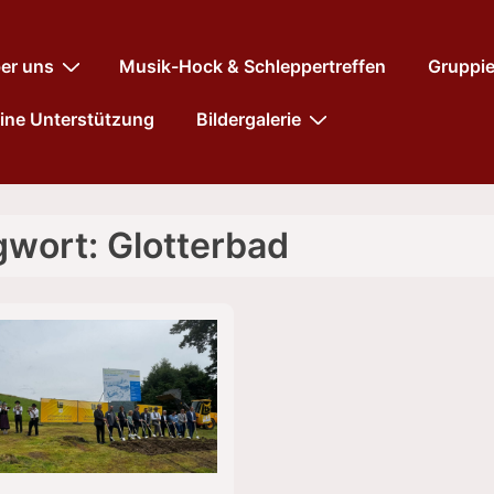
tnavigation
er uns
Musik-Hock & Schleppertreffen
Gruppi
ine Unterstützung
Bildergalerie
gwort:
Glotterbad