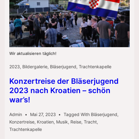
Wir aktualisieren täglich!
2023
,
Bildergalerie
,
Bläserjugend
,
Trachtenkapelle
Konzertreise der Bläserjugend
2023 nach Kroatien – schön
war’s!
Admin
Mai 27, 2023
Tagged With
Bläserjugend
,
Konzertreise
,
Kroatien
,
Musik
,
Reise
,
Tracht
,
Trachtenkapelle