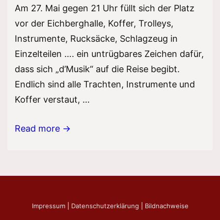
Am 27. Mai gegen 21 Uhr füllt sich der Platz
vor der Eichberghalle, Koffer, Trolleys,
Instrumente, Rucksäcke, Schlagzeug in
Einzelteilen …. ein untrügbares Zeichen dafür,
dass sich „d’Musik“ auf die Reise begibt.
Endlich sind alle Trachten, Instrumente und
Koffer verstaut, …
Konzertreise
Read more →
der
Bläserjugend
2023
nach
Kroatien
Impressum
|
Datenschutzerklärung
|
Bildnachweise
–