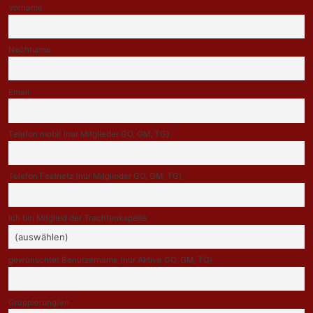
Vorname
Nachname
Email
Telefon mobil (nur Mitglieder GO, GM, TG)
Telefon Festnetz (nur Mitglieder GO, GM, TG)
Ich bin Mitglied der Trachtenkapelle
gewünschter Benutzername (nur Aktive GO, GM, TG)
Gruppierung/en