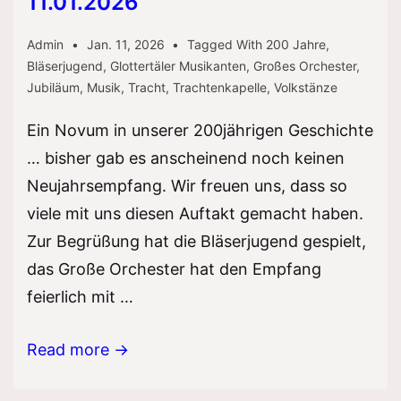
11.01.2026
Admin
Jan. 11, 2026
Tagged With
200 Jahre
,
Bläserjugend
,
Glottertäler Musikanten
,
Großes Orchester
,
Jubiläum
,
Musik
,
Tracht
,
Trachtenkapelle
,
Volkstänze
Ein Novum in unserer 200jährigen Geschichte
… bisher gab es anscheinend noch keinen
Neujahrsempfang. Wir freuen uns, dass so
viele mit uns diesen Auftakt gemacht haben.
Zur Begrüßung hat die Bläserjugend gespielt,
das Große Orchester hat den Empfang
feierlich mit …
Auftakt!
Read more →
Neujahrsempfang