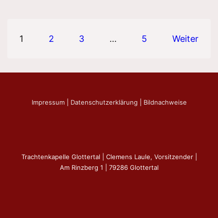
am
11.01.2026
Seitennummerierung
1
2
3
…
5
Weiter
der
Beiträge
Impressum
|
Datenschutzerklärung
|
Bildnachweise
Trachtenkapelle Glottertal | Clemens Laule, Vorsitzender |
Am Rinzberg 1 | 79286 Glottertal