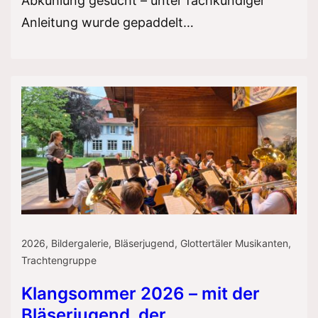
Abkühlung gesucht – unter fachkundiger
Anleitung wurde gepaddelt…
2026
,
Bildergalerie
,
Bläserjugend
,
Glottertäler Musikanten
,
Trachtengruppe
Klangsommer 2026 – mit der
Bläserjugend, der