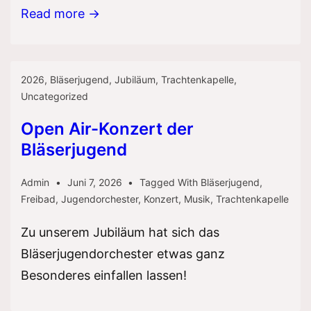
Klangsommer
Read more →
2026
–
mit
2026
,
Bläserjugend
,
Jubiläum
,
Trachtenkapelle
,
Uncategorized
der
Bläserjugend,
Open Air-Konzert der
der
Bläserjugend
Trachtengruppe
Admin
Juni 7, 2026
Tagged With
Bläserjugend
,
und
Freibad
,
Jugendorchester
,
Konzert
,
Musik
,
Trachtenkapelle
den
Glottertäler
Zu unserem Jubiläum hat sich das
Musikanten
Bläserjugendorchester etwas ganz
Besonderes einfallen lassen!