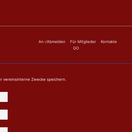
Footer-
An-/Abmelden
Für Mitglieder
Kontakte
GO
Menü
ür vereinsinterne Zwecke speichern.