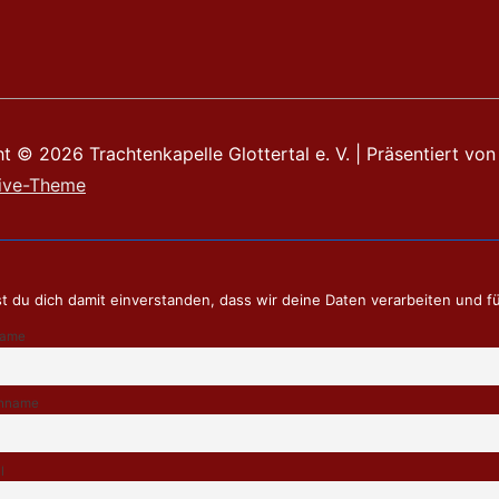
ht © 2026
Trachtenkapelle Glottertal e. V.
| Präsentiert von
ive-Theme
t du dich damit einverstanden, dass wir deine Daten verarbeiten und f
name
hname
l