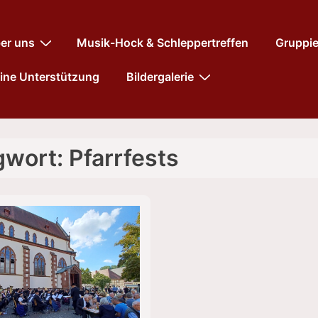
tnavigation
er uns
Musik-Hock & Schleppertreffen
Gruppi
ine Unterstützung
Bildergalerie
gwort:
Pfarrfests