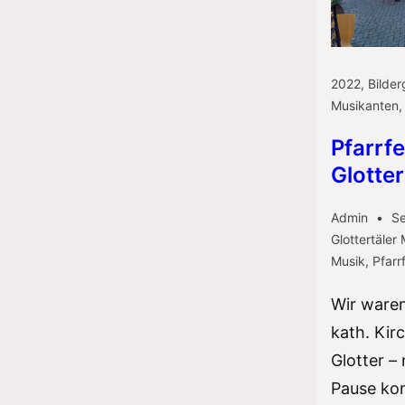
2022
,
Bilder
Musikanten
Pfarrfe
Glotter
Admin
Se
Glottertäler
Musik
,
Pfarr
Wir waren
kath. Ki
Glotter –
Pause kon