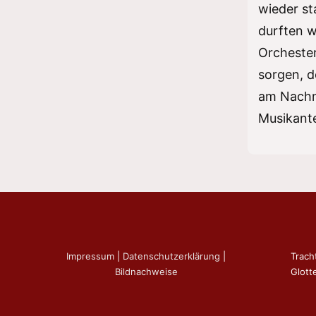
wieder st
durften 
Orchester
sorgen, 
am Nachmi
Musikant
Impressum
|
Datenschutzerklärung
|
Trach
Bildnachweise
Glotte