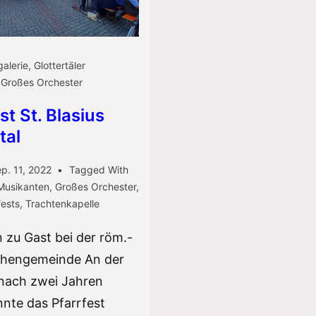
galerie
,
Glottertäler
,
Großes Orchester
st St. Blasius
tal
p. 11, 2022
Tagged With
 Musikanten
,
Großes Orchester
,
fests
,
Trachtenkapelle
 zu Gast bei der röm.-
rchengemeinde An der
 nach zwei Jahren
nte das Pfarrfest