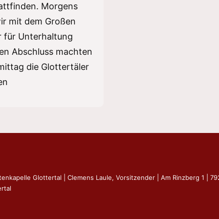
attfinden. Morgens
wir mit dem Großen
 für Unterhaltung
den Abschluss machten
ttag die Glottertäler
en
tenkapelle Glottertal | Clemens Laule, Vorsitzender | Am Rinzberg 1 | 7
rtal