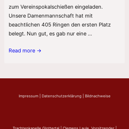
zum Vereinspokalschießen eingeladen.
Unsere Damenmannschaft hat mit
beachtlichen 405 Ringen den ersten Platz
belegt. Nun gut, es gab nur eine …
Pokalschießen
Read more →
der
Vereine
Impressum
|
Datenschutzerklärung
|
Bildnachweise
Trachtenkapelle Glottertal | Clemens Laule, Vorsitzender |