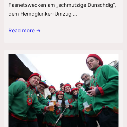
Fasnetswecken am „schmutzige Dunschdig“,
dem Hemdglunker-Umzug …
Fasnet
Read more →
2024