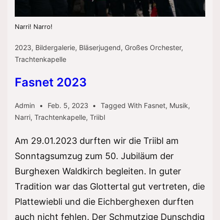
Narri! Narro!
2023
,
Bildergalerie
,
Bläserjugend
,
Großes Orchester
,
Trachtenkapelle
Fasnet 2023
Admin
Feb. 5, 2023
Tagged With
Fasnet
,
Musik
,
Narri
,
Trachtenkapelle
,
Triibl
Am 29.01.2023 durften wir die Triibl am
Sonntagsumzug zum 50. Jubiläum der
Burghexen Waldkirch begleiten. In guter
Tradition war das Glottertal gut vertreten, die
Plattewiebli und die Eichberghexen durften
auch nicht fehlen. Der Schmutzige Dunschdig