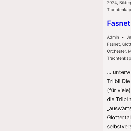
2024
,
Bilder
Trachtenkap
Fasnet
Admin
Ja
Fasnet
,
Glott
Orchester
,
M
Trachtenkap
… unterwe
Triibl! Di
(für viele
die Triib
„auswärt
Glotterta
selbstver