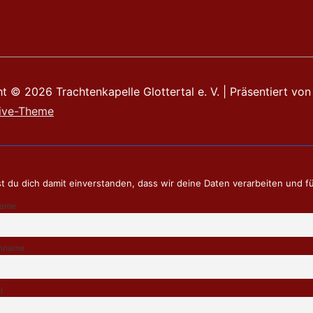
ht © 2026
Trachtenkapelle Glottertal e. V.
| Präsentiert von
ive-Theme
t du dich damit einverstanden, dass wir deine Daten verarbeiten und f
name
hname
l