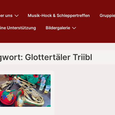
tnavigation
er uns
Musik-Hock & Schleppertreffen
Gruppi
ine Unterstützung
Bildergalerie
gwort:
Glottertäler Triibl