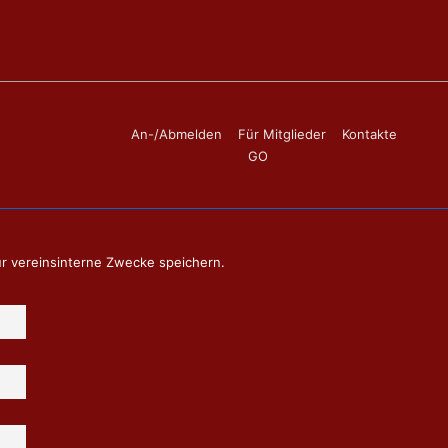
Footer-
An-/Abmelden
Für Mitglieder
Kontakte
GO
Menü
ür vereinsinterne Zwecke speichern.