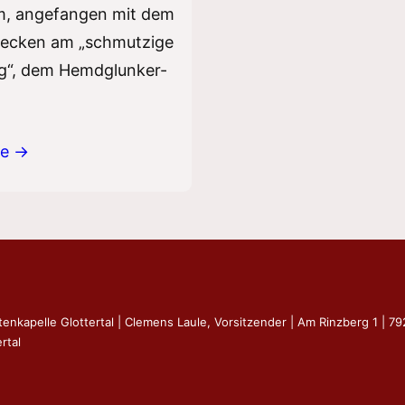
, angefangen mit dem
ecken am „schmutzige
g“, dem Hemdglunker-
re →
tenkapelle Glottertal | Clemens Laule, Vorsitzender | Am Rinzberg 1 | 7
rtal