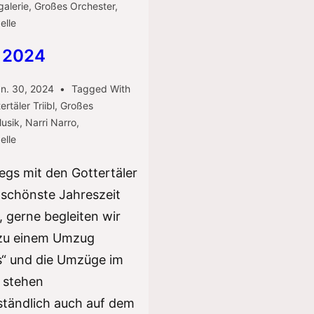
galerie
,
Großes Orchester
,
elle
 2024
n. 30, 2024
Tagged With
ertäler Triibl
,
Großes
usik
,
Narri Narro
,
elle
gs mit den Gottertäler
e schönste Jahreszeit
), gerne begleiten wir
l zu einem Umzug
s“ und die Umzüge im
l stehen
ständlich auch auf dem