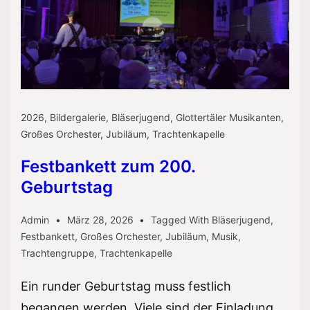
2026
,
Bildergalerie
,
Bläserjugend
,
Glottertäler Musikanten
,
Großes Orchester
,
Jubiläum
,
Trachtenkapelle
Festbankett zum 200.
Geburtstag
Admin
März 28, 2026
Tagged With
Bläserjugend
,
Festbankett
,
Großes Orchester
,
Jubiläum
,
Musik
,
Trachtengruppe
,
Trachtenkapelle
Ein runder Geburtstag muss festlich
begangen werden. Viele sind der Einladung