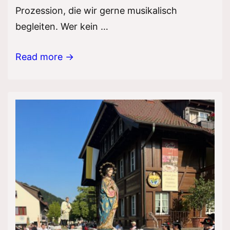
Prozession, die wir gerne musikalisch
begleiten. Wer kein …
Fronleichnam
Read more →
2025