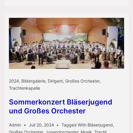
–
gemeinsame
Probe
2024
,
Bildergalerie
,
Dirigent
,
Großes Orchester
,
Trachtenkapelle
Sommerkonzert Bläserjugend
und Großes Orchester
Admin
Juli 20, 2024
Tagged With
Bläserjugend
,
Großes Orchester
,
Jugendorchester
,
Musik
,
Tracht
,