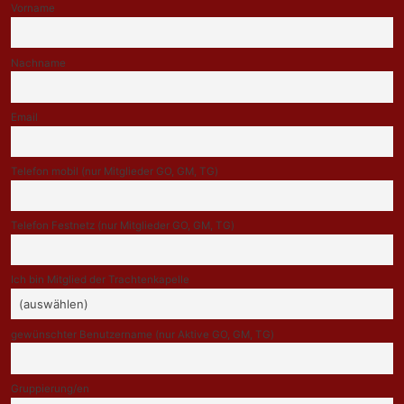
Vorname
Nachname
Email
Telefon mobil (nur Mitglieder GO, GM, TG)
Telefon Festnetz (nur Mitglieder GO, GM, TG)
Ich bin Mitglied der Trachtenkapelle
gewünschter Benutzername (nur Aktive GO, GM, TG)
Gruppierung/en