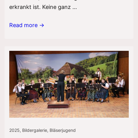
erkrankt ist. Keine ganz …
Lichter-
Read more →
Konzerte
2025
2025
,
Bildergalerie
,
Bläserjugend