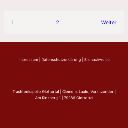
Seitennummerierung
1
2
Weiter
der
Beiträge
Impressum
|
Datenschutzerklärung
|
Bildnachweise
Trachtenkapelle Glottertal | Clemens Laule, Vorsitzender |
Am Rinzberg 1 | 79286 Glottertal