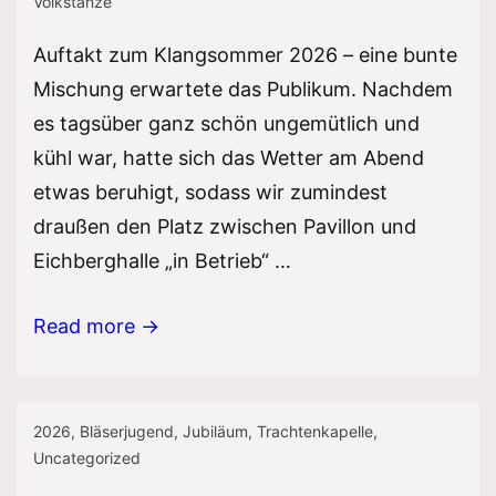
Volkstänze
Auftakt zum Klangsommer 2026 – eine bunte
Mischung erwartete das Publikum. Nachdem
es tagsüber ganz schön ungemütlich und
kühl war, hatte sich das Wetter am Abend
etwas beruhigt, sodass wir zumindest
draußen den Platz zwischen Pavillon und
Eichberghalle „in Betrieb“ …
Klangsommer
Read more →
2026
–
mit
2026
,
Bläserjugend
,
Jubiläum
,
Trachtenkapelle
,
Uncategorized
der