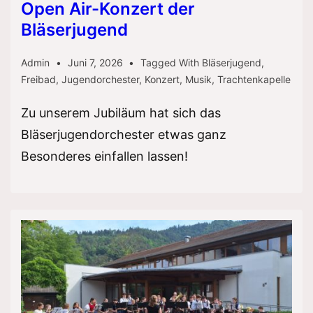
Bläserjugend,
Open Air-Konzert der
der
Bläserjugend
Trachtengruppe
Admin
Juni 7, 2026
Tagged With
Bläserjugend
,
und
Freibad
,
Jugendorchester
,
Konzert
,
Musik
,
Trachtenkapelle
den
Glottertäler
Zu unserem Jubiläum hat sich das
Musikanten
Bläserjugendorchester etwas ganz
Besonderes einfallen lassen!