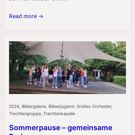
Klangsommer
Read more →
–
Konzert
der
Bläserjugend
2024
,
Bildergalerie
,
Bläserjugend
,
Großes Orchester
,
Trachtengruppe
,
Trachtenkapelle
Sommerpause – gemeinsame