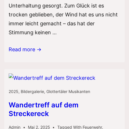
Unterhaltung gesorgt. Zum Glück ist es
trocken geblieben, der Wind hat es uns nicht
immer leicht gemacht – das hat der
Stimmung keinen …
Stadtmure
Read more →
Fescht
Elzach
2025
,
Bildergalerie
,
Glottertäler Musikanten
Wandertreff auf dem
Streckereck
Admin
Mai 2, 2025
Tagged With
Feuerwehr
,